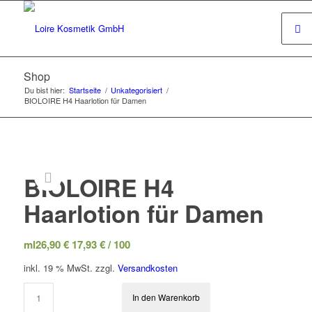
Shop
Du bist hier:
Startseite
/
Unkategorisiert
/
BIOLOIRE H4 Haarlotion für Damen
BIOLOIRE H4
Haarlotion für Damen
ml
26,90
€
17,93
€
/
100
inkl. 19 % MwSt.
zzgl.
Versandkosten
In den Warenkorb